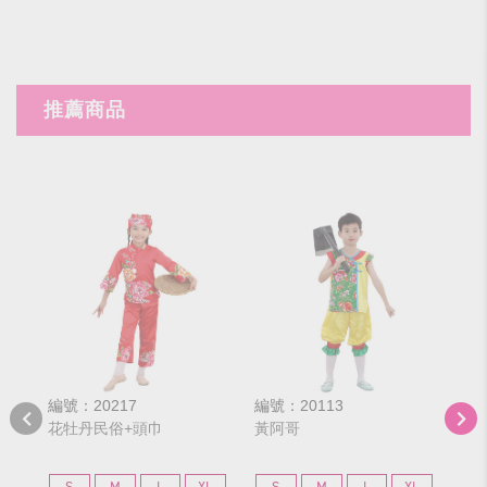
推薦商品
編號：20217
編號：20113
編號
花牡丹民俗+頭巾
黃阿哥
綠
S
M
L
XL
S
M
L
XL
S