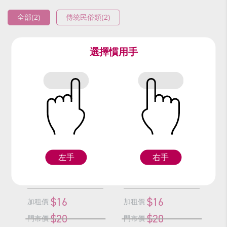
全部(2)
傳統民俗類(2)
選擇慣用手
編號：9610-2
編號：9610-1
粉繡球/顆
紅繡球/顆
左手
右手
F
F
$16
$16
加租價
加租價
$20
$20
門市價
門市價