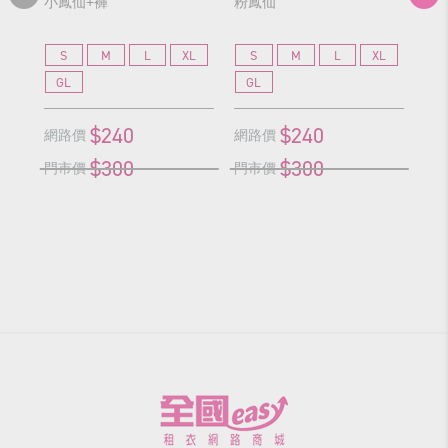
小鳳仙+褲
粉鳳仙
紅
S
M
L
XL
S
M
L
XL
S
GL
GL
G
$240
$240
網路價
網路價
網
$300
$300
門市價
門市價
門