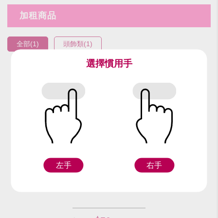
加租商品
全部(1)
頭飾類(1)
選擇慣用手
編號：95414
小紅髮叉頭飾
左手
右手
F