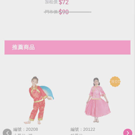
$72
加租價
$90
門市價
推薦商品
編號：20208
編號：20122
編號