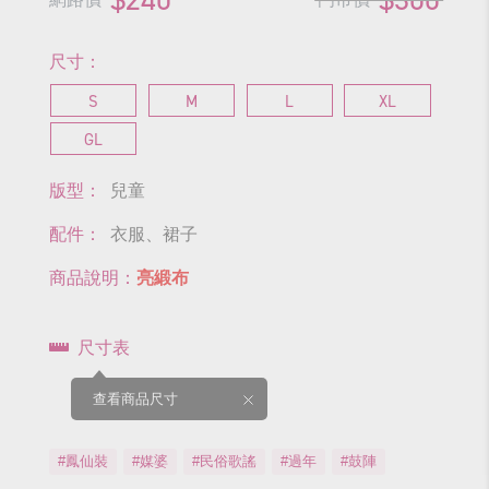
尺寸：
S
M
L
XL
GL
版型：
兒童
配件：
衣服、裙子
商品說明：
亮緞布
尺寸表
查看商品尺寸
#鳳仙裝
#媒婆
#民俗歌謠
#過年
#鼓陣