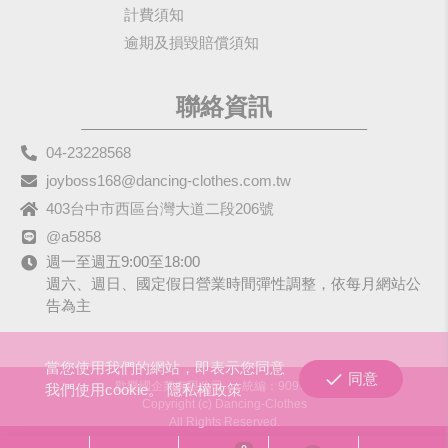
計費須知
逾期及損毀賠償須知
聯絡資訊
04-23228568
joyboss168@dancing-clothes.com.tw
403台中市西區台灣大道二段206號
@a5858
週一至週五9:00至18:00
週六、週日、國定假日營業時間彈性調整，依每月網站公
告為主
當您使用我們的網站，即表示您同意
同意
歡樂國企業有限公司
統編：90979680
我們使用cookie。
隱私權政策
Copyright (c) Dancing-Clothes
All Rights Reserved.