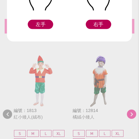
左手
右手
推薦商品
編號：1813
編號：12814
編號
紅小矮人(絨布)
橘絨小矮人
淺
S
M
L
XL
S
M
L
XL
S