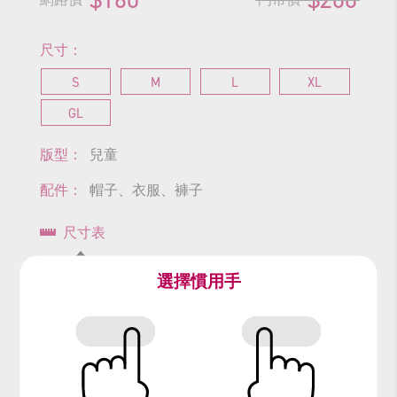
尺寸：
S
M
L
XL
GL
版型：
兒童
配件：
帽子、衣服、褲子
尺寸表
查看商品尺寸
選擇慣用手
#小矮人
#白雪公主
#精靈
#樵夫
#農夫
#童話故事
#格林童話
#迪士尼
#Disney
#snowwhite
#森林
#七矮人
#七個小矮人