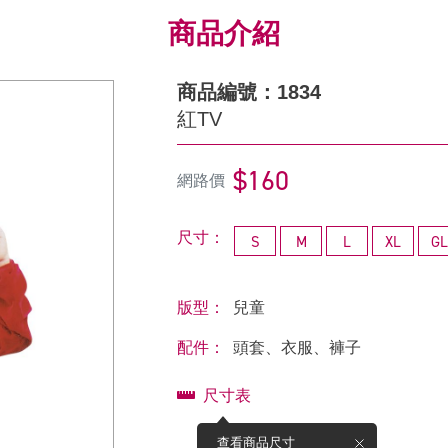
商品介紹
商品編號：1834
紅TV
$160
網路價
尺寸：
S
M
L
XL
GL
版型：
兒童
配件：
頭套、衣服、褲子
尺寸表
查看商品尺寸