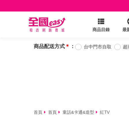
商品目錄
最
商品配送方式
＊
：
台中門市自取
超
首頁
首頁
童話&卡通&造型
紅TV