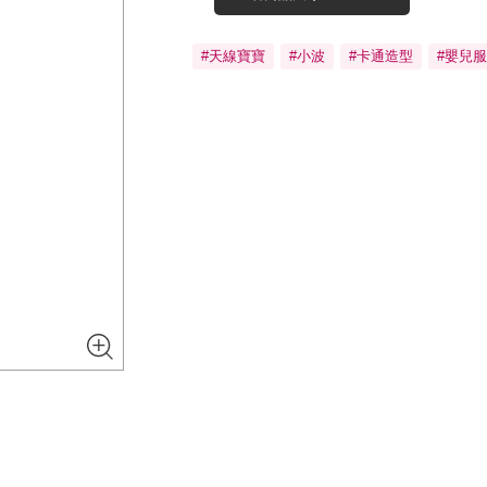
#天線寶寶
#小波
#卡通造型
#嬰兒服