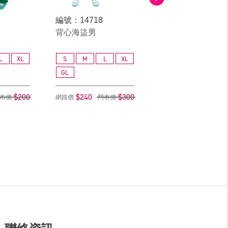
編號：14718
編號：30110
背心海盜男
紅美人魚
L
XL
S
M
L
XL
S
M
L
GL
GL
$200
$240
$300
$240
$
市價
網路價
門市價
網路價
門市價