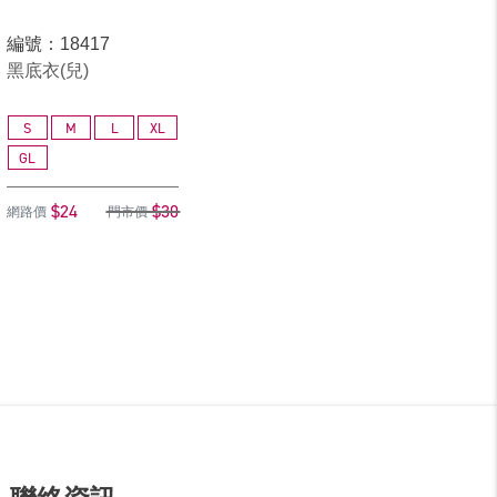
編號：18417
黑底衣(兒)
S
M
L
XL
GL
$24
$30
網路價
門市價