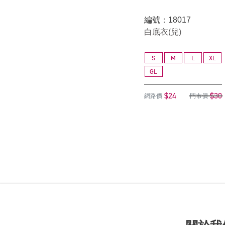
編號：18017
白底衣(兒)
S
M
L
XL
GL
$24
$30
網路價
門市價