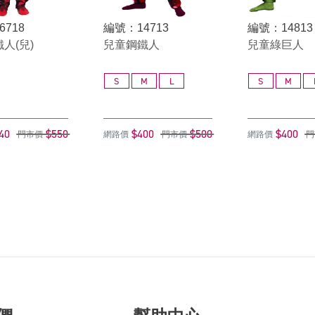
6718
編號：14713
編號：14813
人(兒)
兒童鋼鐵人
兒童綠巨人
S
M
L
S
M
40
$550
$400
$500
$400
門市價
網路價
門市價
網路價
門