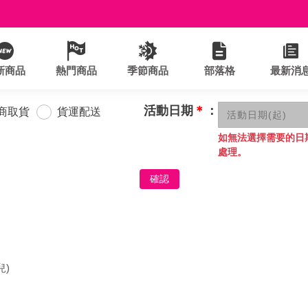
新商品
熱門商品
季節商品
部落格
最新消
活動日期
＊
：
商取貨
貨運配送
如無法選擇需要的日
處理。
確認
兒)