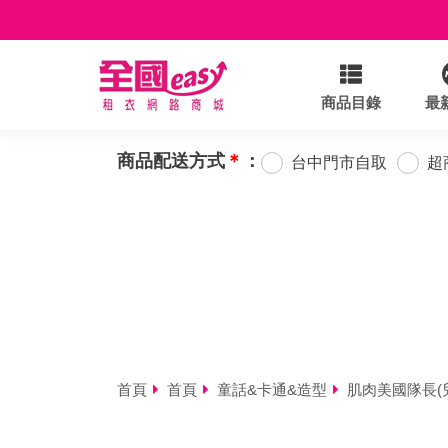
商品目錄
最
商品配送方式
＊
：
台中門市自取
超
首頁
首頁
童話&卡通&造型
肌肉美國隊長(