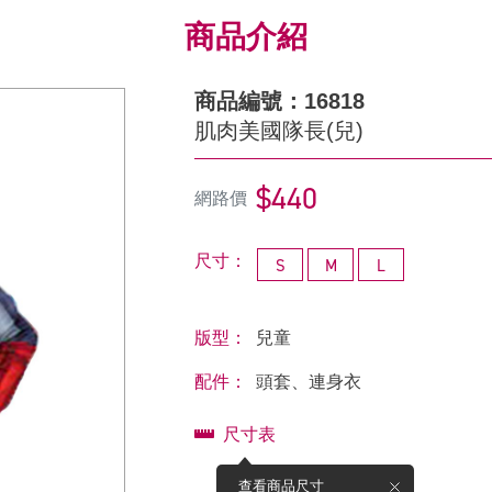
商品介紹
商品編號：16818
肌肉美國隊長(兒)
$440
網路價
尺寸：
S
M
L
版型：
兒童
配件：
頭套、連身衣
尺寸表
查看商品尺寸