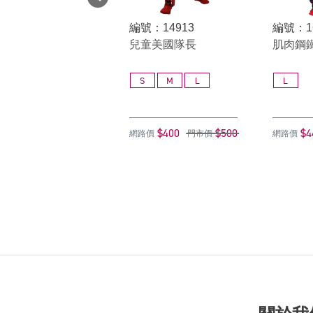
編號：14913
編號：1
兒童美國隊長
肌肉鋼鐵
S
M
L
L
$400
$500
$4
網路價
門市價
網路價