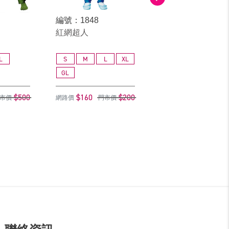
編號：1848
編號：16109
紅網超人
紅海盜女+帽
L
S
M
L
XL
S
M
L
GL
GL
$500
$160
$200
$368
$
市價
網路價
門市價
網路價
門市價