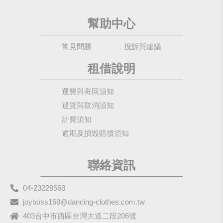
幫助中心
常見問題
投訴與建議
租借說明
運費與寄回須知
退貨與取消須知
計費須知
逾期及損毀賠償須知
聯絡資訊
04-23228568
joyboss168@dancing-clothes.com.tw
403台中市西區台灣大道二段206號