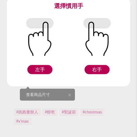
選擇慣用手
尺寸：
S
M
L
XL
GL
版型：
兒童
配件：
帽子、連身衣
左手
右手
尺寸表
查看商品尺寸
#跑跑薑餅人
#餅乾
#聖誕節
#christmas
#x'max