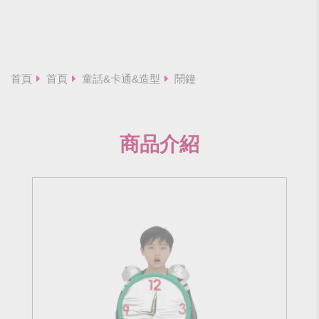
首頁
首頁
童話&卡通&造型
鬧鐘
商品介紹