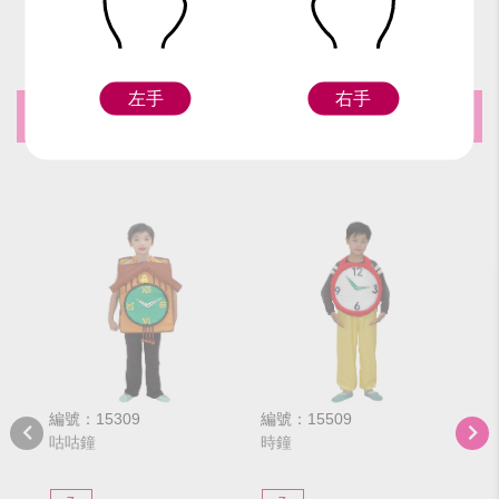
左手
右手
推薦商品
編號：15309
編號：15509
編號
咕咕鐘
時鐘
滿