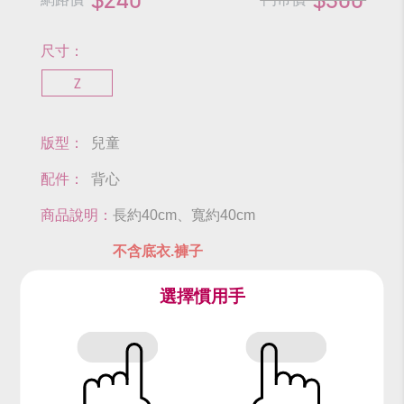
尺寸：
Z
版型：
兒童
配件：
背心
商品說明：
長約40cm、寬約40cm
不含底衣.褲子
選擇慣用手
尺寸表
查看商品尺寸
#時鐘
#鬧鐘
#童話故事
#造型