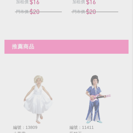
$16
$16
加租價
加租價
加
$20
$20
門市價
門市價
門
推薦商品
編號：13809
編號：11411