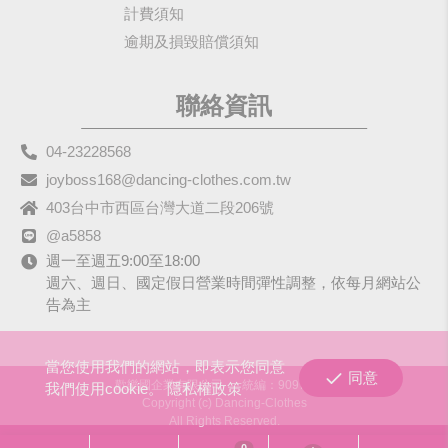
計費須知
逾期及損毀賠償須知
聯絡資訊
04-23228568
joyboss168@dancing-clothes.com.tw
403台中市西區台灣大道二段206號
@a5858
週一至週五9:00至18:00
週六、週日、國定假日營業時間彈性調整，依每月網站公
告為主
當您使用我們的網站，即表示您同意
同意
歡樂國企業有限公司
統編：90979680
我們使用cookie。
隱私權政策
Copyright (c) Dancing-Clothes
All Rights Reserved.
0