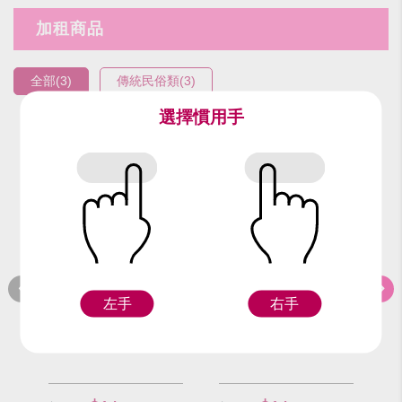
加租商品
全部(3)
傳統民俗類(3)
選擇慣用手
編號：9610-1
編號：9610-2
編
紅繡球/顆
粉繡球/顆
左手
右手
F
F