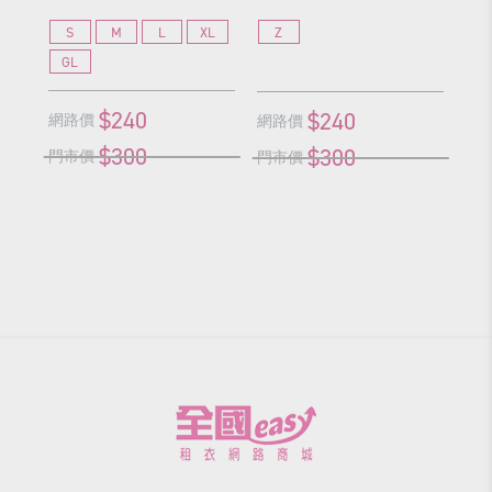
S
M
L
XL
Z
S
GL
G
$240
$240
網路價
網
網路價
$300
$300
門市價
門
門市價