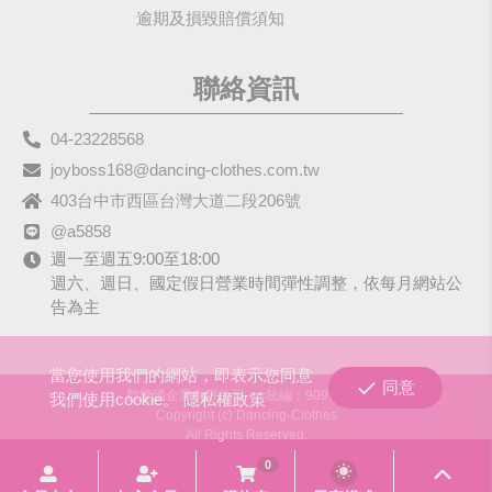
逾期及損毀賠償須知
聯絡資訊
04-23228568
joyboss168@dancing-clothes.com.tw
403台中市西區台灣大道二段206號
@a5858
週一至週五9:00至18:00
週六、週日、國定假日營業時間彈性調整，依每月網站公
告為主
當您使用我們的網站，即表示您同意
同意
歡樂國企業有限公司
統編：90979680
我們使用cookie。
隱私權政策
Copyright (c) Dancing-Clothes
All Rights Reserved.
0