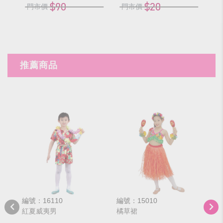
$90
$20
門市價
門市價
推薦商品
編號：16110
編號：15010
編號
紅夏威夷男
橘草裙
莎