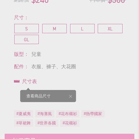
尺寸：
S
M
L
XL
GL
版型：
兒童
配件：
衣服、褲子、大花圈
尺寸表
查看商品尺寸
#夏威夷
#海灘風
#花布襯衫
#熱帶國家
#草裙舞
#世界各國
#花襯衫