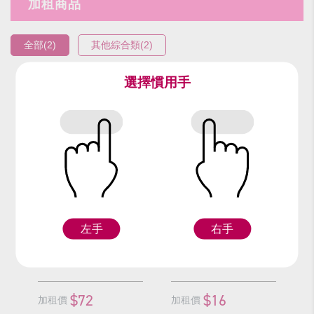
加租商品
全部(2)
其他綜合類(2)
選擇慣用手
編號：9624
編號：9344
夏威夷沙鈴/對
手腕花圈/對
左手
右手
Z
F
$72
$16
加租價
加租價