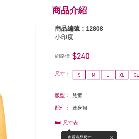
商品介紹
商品編號：12808
小印度
$240
網路價
尺寸：
S
M
L
XL
GL
版型：
兒童
配件：
連身裙
尺寸表
查看商品尺寸