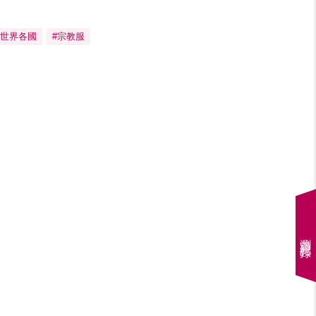
#世界各國
#宗教服
瀏覽紀錄