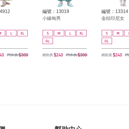
4912
編號：13019
編號：13314
小緬甸男
金桔印尼女
M
L
XL
S
M
L
XL
S
M
GL
GL
40
$300
$240
$300
$240
門市價
網路價
門市價
網路價
門