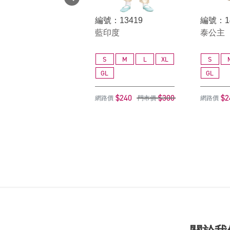
編號：13419
編號：1
藍印度
泰公主
S
M
L
XL
S
GL
GL
$240
$300
$2
網路價
門市價
網路價