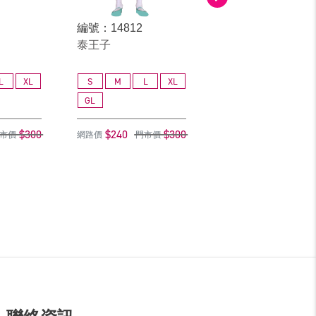
編號：14812
編號：13214
泰王子
金桔印尼男
L
XL
S
M
L
XL
S
M
L
GL
GL
$300
$240
$300
$240
$
市價
網路價
門市價
網路價
門市價