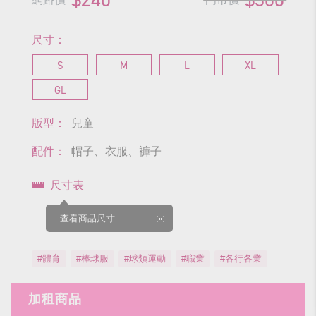
尺寸：
S
M
L
XL
GL
版型：
兒童
配件：
帽子、衣服、褲子
尺寸表
查看商品尺寸
#體育
#棒球服
#球類運動
#職業
#各行各業
加租商品