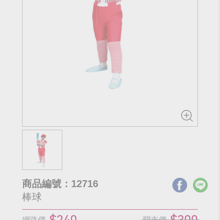
商品編號：12716
棒球
$240
$300
網路價
門市價