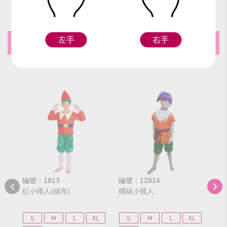
左手
右手
推薦商品
編號：1813
編號：12814
編號
紅小矮人(絨布)
橘絨小矮人
中
S
M
L
XL
S
M
L
XL
S