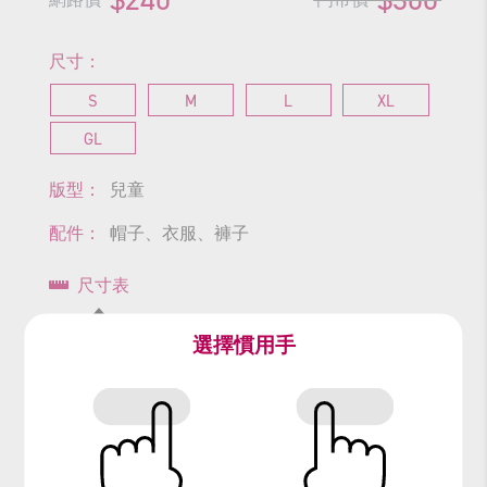
尺寸：
S
M
L
XL
GL
版型：
兒童
配件：
帽子、衣服、褲子
尺寸表
查看商品尺寸
選擇慣用手
#小矮人
#白雪公主
#精靈
#樵夫
#農夫
#童話故事
#格林童話
#迪士尼
#Disney
#snowwhite
#森林
#七矮人
#七個小矮人