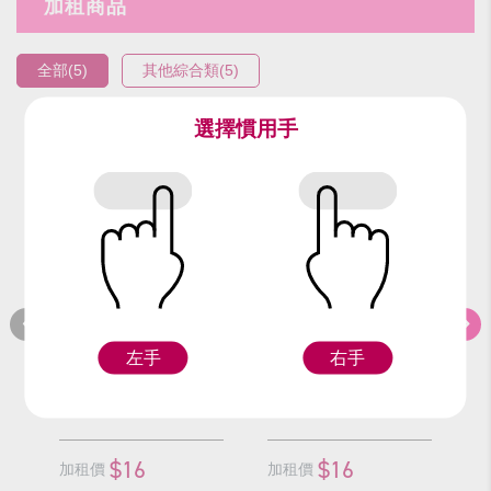
加租商品
全部(5)
其他綜合類(5)
選擇慣用手
編號：96720
編號：91924
編
仙女棒(銀)
亮片仙女棒(黃)
左手
右手
Z
Z
$16
$16
加租價
加租價
加