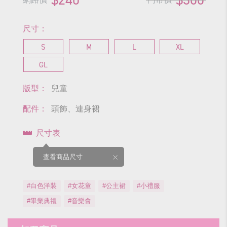
尺寸：
S
M
L
XL
GL
版型：
兒童
配件：
頭飾、連身裙
尺寸表
查看商品尺寸
#白色洋裝
#女花童
#公主裙
#小禮服
#畢業典禮
#音樂會