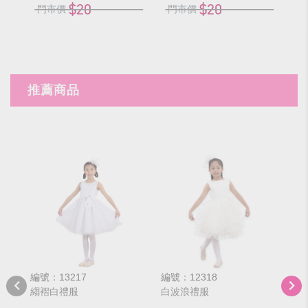
$20
$20
門市價
門市價
門
推薦商品
編號：13217
編號：12318
編號
縐褶白禮服
白波浪禮服
白