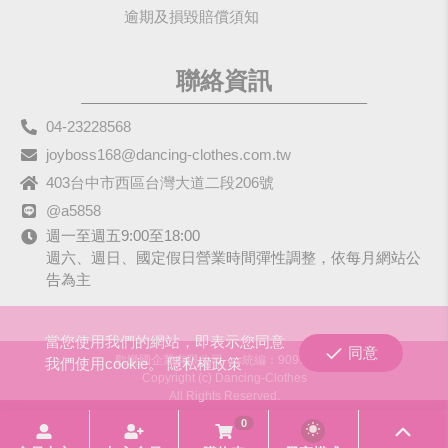
逾期及損毀賠償須知
聯絡資訊
04-23228568
joyboss168@dancing-clothes.com.tw
403台中市西區台灣大道二段206號
@a5858
週一至週五9:00至18:00
週六、週日、國定假日營業時間彈性調整，依每月網站公
告為主
當您使用我們的網站，即表示您同意
同意
歡樂國企業有限公司
統編：90979680
我們使用cookie。
隱私權政策
Copyright (c) Dancing-Clothes
All Rights Reserved.
0