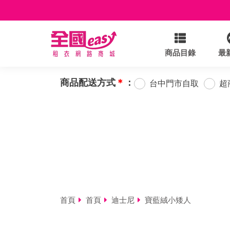
商品目錄
最
商品配送方式
＊
：
台中門市自取
超
首頁
首頁
迪士尼
寶藍絨小矮人