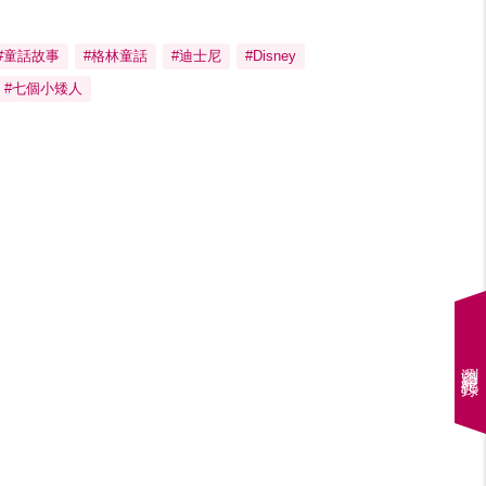
#童話故事
#格林童話
#迪士尼
#Disney
#七個小矮人
瀏覽紀錄