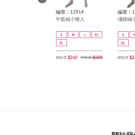
編號：12914
編號：1
中藍絨小矮人
淺綠絨
S
M
L
XL
S
GL
GL
$240
$300
$2
網路價
門市價
網路價