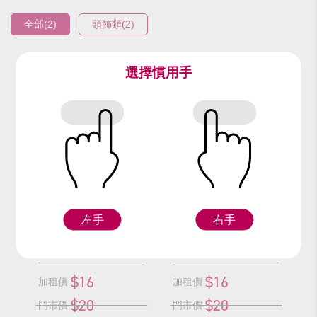
全部(2)
頭飾類(2)
選擇慣用手
編號：93910
編號：93810
銀愛心公主冠
金愛心公主冠
左手
右手
Z
Z
$16
$16
加租價
加租價
$20
$20
門市價
門市價