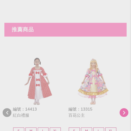
推薦商品
編號：14413
編號：13315
編號
紅白禮服
百花公主
藍
S
M
L
XL
S
M
L
XL
S