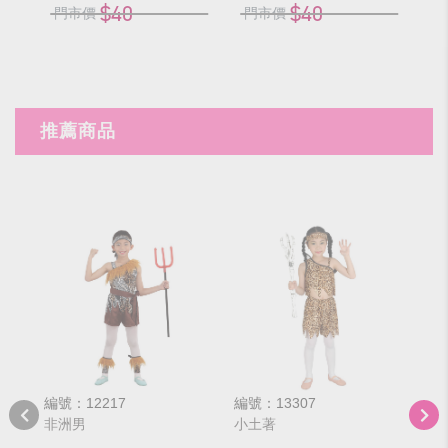
$40
$40
門市價
門市價
門
推薦商品
編號：12217
編號：13307
編號
非洲男
小土著
狂