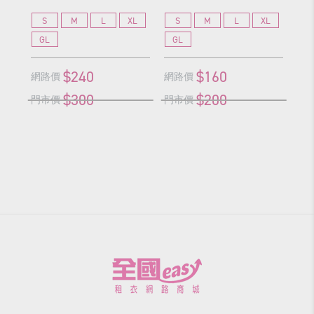
S
M
L
XL
S
M
L
XL
S
GL
GL
G
$240
$160
網路價
網路價
網
$300
$200
門市價
門市價
門