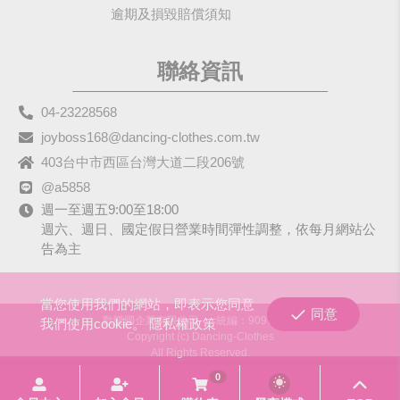
逾期及損毀賠償須知
聯絡資訊
04-23228568
joyboss168@dancing-clothes.com.tw
403台中市西區台灣大道二段206號
@a5858
週一至週五9:00至18:00
週六、週日、國定假日營業時間彈性調整，依每月網站公
告為主
當您使用我們的網站，即表示您同意
同意
歡樂國企業有限公司
統編：90979680
我們使用cookie。
隱私權政策
Copyright (c) Dancing-Clothes
All Rights Reserved.
0