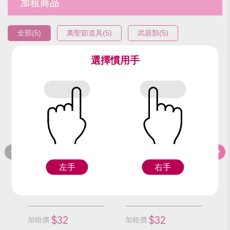
加租商品
全部(5)
萬聖節道具(5)
武器類(5)
選擇慣用手
編號：9526-4
編號：9526-8
編
紅三叉(短)
螺旋紅三叉(短)
左手
右手
Z
Z
$32
$32
加租價
加租價
加