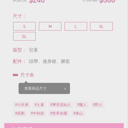
尺寸：
S
M
L
XL
GL
版型：
兒童
配件：
頭帶、連身裙、腳套
尺寸表
查看商品尺寸
#小非洲
#土著
#摩登原始人
#獵人
#野人
#吳剛
#中秋節
#世界各國
#泰山