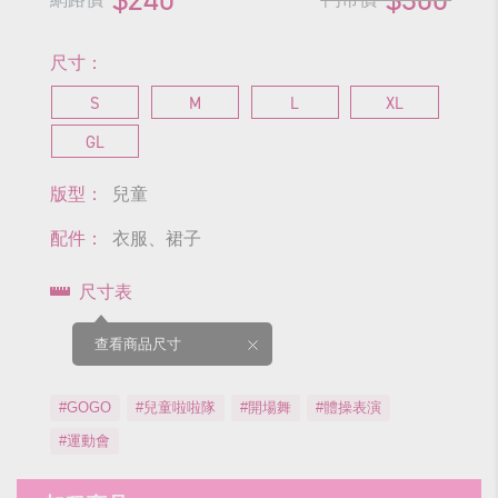
尺寸：
S
M
L
XL
GL
版型：
兒童
配件：
衣服、裙子
尺寸表
查看商品尺寸
#GOGO
#兒童啦啦隊
#開場舞
#體操表演
#運動會