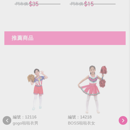
$35
$15
門市價
門市價
門
推薦商品
編號：12116
編號：14218
編號
gogo啦啦衣男
BOSS啦啦衣女
JO