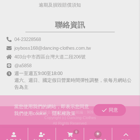
逾期及損毀賠償須知
聯絡資訊
04-23228568
joyboss168@dancing-clothes.com.tw
403台中市西區台灣大道二段206號
@a5858
週一至週五9:00至18:00
週六、週日、國定假日營業時間彈性調整，依每月網站公
告為主
當您使用我們的網站，即表示您同意
同意
歡樂國企業有限公司
統編：90979680
我們使用cookie。
隱私權政策
Copyright (c) Dancing-Clothes
All Rights Reserved.
0