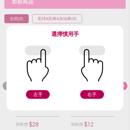
加租商品
全部(8)
彩球&彩棒&加油棒(8)
選擇慣用手
編號：9314
編號：91513
編
金彩棒/支
小藍蔥彩球/顆
左手
右手
F
F
$28
$12
加租價
加租價
加