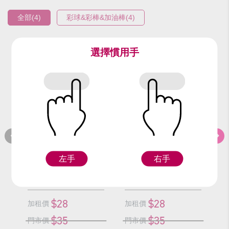
全部(4)
彩球&彩棒&加油棒(4)
選擇慣用手
編號：9314
編號：9315
編
金彩棒/支
銀彩棒/支
左手
右手
F
F
$28
$28
加租價
加租價
加
$35
$35
門市價
門市價
門