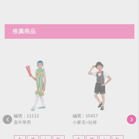
推薦商品
編號：11112
編號：15417
編號
嘉年華男
小麥克+短褲
綠
S
M
L
XL
S
M
L
XL
S