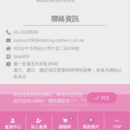
逾期及損毀賠償須知
聯絡資訊
04-23228568
joyboss168@dancing-clothes.com.tw
403台中市西區台灣大道二段206號
@a5858
週一至週五9:00至18:00
週六、週日、國定假日營業時間彈性調整，依每月網站公
告為主
當您使用我們的網站，即表示您同意
同意
歡樂國企業有限公司
統編：90979680
我們使用cookie。
隱私權政策
Copyright (c) Dancing-Clothes
All Rights Reserved.
0
會員中心
加入會員
購物車
黑夜模式
TOP