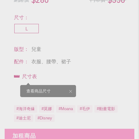
尺寸：
L
版型：
兒童
配件：
衣服、腰帶、裙子
尺寸表
查看商品尺寸
#海洋奇緣
#莫娜
#Moana
#毛伊
#動畫電影
#迪士尼
#Disney
加租商品