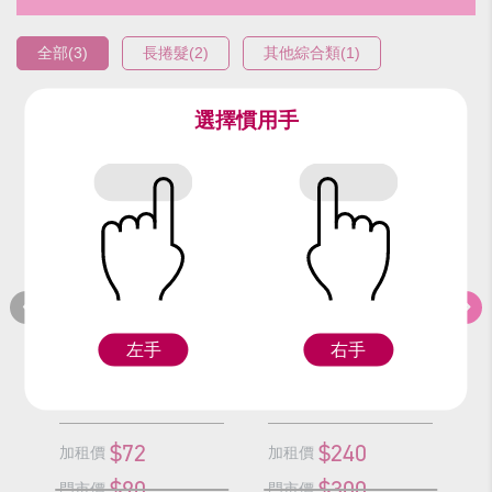
全部(3)
長捲髮(2)
其他綜合類(1)
選擇慣用手
編號：9624
編號：93007
編
夏威夷沙鈴/對
半頭螺絲捲假髮
左手
右手
Z
Z
$72
$240
加租價
加租價
加
$90
$300
門市價
門市價
門