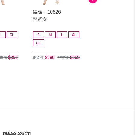
編號：10826
編號：10126
閃耀女
藍星光
L
XL
S
M
L
XL
S
M
L
GL
GL
$350
$280
$350
$280
$
市價
網路價
門市價
網路價
門市價