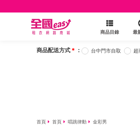
商品目錄
最
商品配送方式
＊
：
台中門市自取
超
首頁
首頁
唱跳律動
金彩男