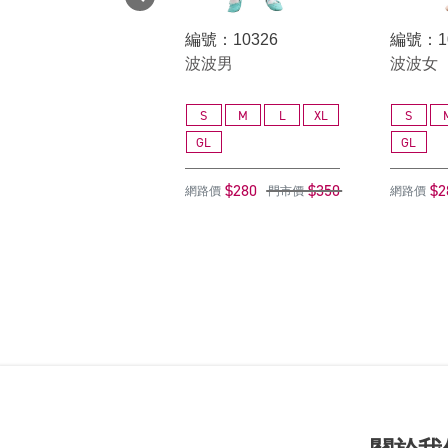
編號：10326
編號：1
波波男
波波女
S
M
L
XL
S
GL
GL
$280
$350
$2
網路價
門市價
網路價