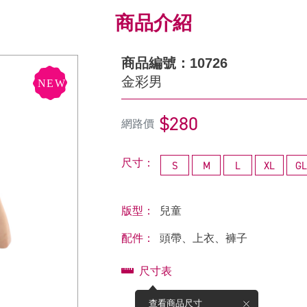
商品介紹
商品編號：10726
金彩男
$280
網路價
尺寸：
S
M
L
XL
GL
版型：
兒童
配件：
頭帶、上衣、褲子
尺寸表
查看商品尺寸