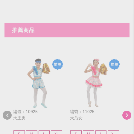
推薦商品
編號：10925
編號：11025
編號
天王男
天后女
叮
S
M
L
XL
S
M
L
XL
S