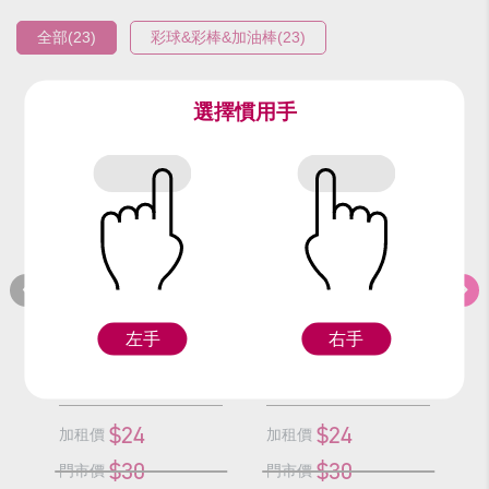
全部(23)
彩球&彩棒&加油棒(23)
選擇慣用手
編號：9318-4
編號：9318-3
編
藍加油棒/支
綠加油棒/支
左手
右手
F
F
$24
$24
加租價
加租價
加
$30
$30
門市價
門市價
門