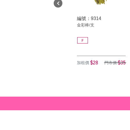
編號：9314
金彩棒/支
F
$28
$35
加租價
門市價