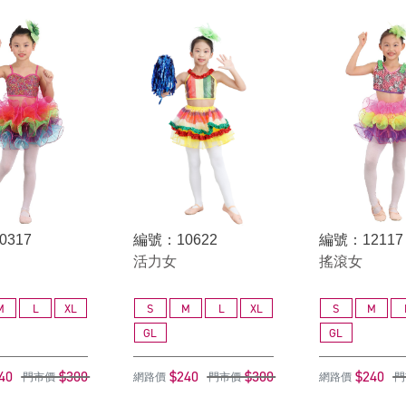
0317
編號：10622
編號：12117
活力女
搖滾女
M
L
XL
S
M
L
XL
S
M
GL
GL
40
$300
$240
$300
$240
門市價
網路價
門市價
網路價
門