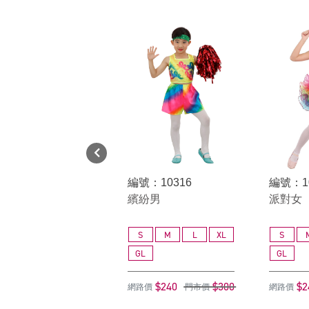
編號：10316
編號：1
繽紛男
派對女
S
M
L
XL
S
GL
GL
$240
$300
$2
網路價
門市價
網路價