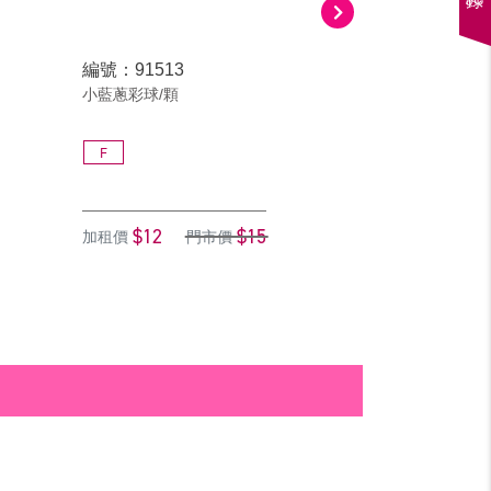
編號：91513
編號：9307
小藍蔥彩球/顆
小紅蔥彩球/顆
F
F
$12
$15
$12
加租價
門市價
加租價
門