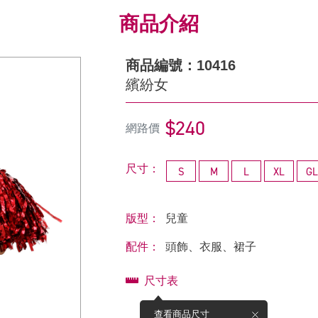
商品介紹
商品編號：10416
繽紛女
$240
網路價
尺寸：
S
M
L
XL
GL
版型：
兒童
配件：
頭飾、衣服、裙子
尺寸表
查看商品尺寸