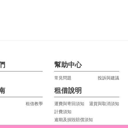
們
幫助中心
常見問題
投訴與建議
南
租借說明
租借教學
運費與寄回須知
退貨與取消須知
計費須知
逾期及損毀賠償須知