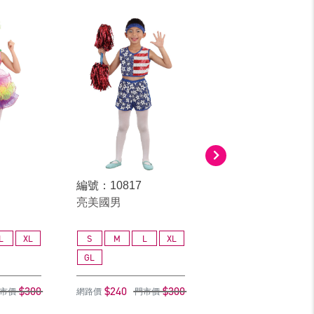
編號：10817
編號：11918
亮美國男
領結女
L
XL
S
M
L
XL
S
M
L
GL
GL
$300
$240
$300
$240
$
市價
網路價
門市價
網路價
門市價