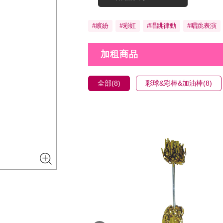
#繽紛
#彩虹
#唱跳律動
#唱跳表演
加租商品
全部(8)
彩球&彩棒&加油棒(8)