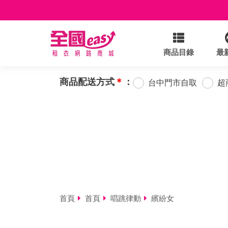
商品目錄
最
商品配送方式
＊
：
台中門市自取
超
首頁
首頁
唱跳律動
繽紛女