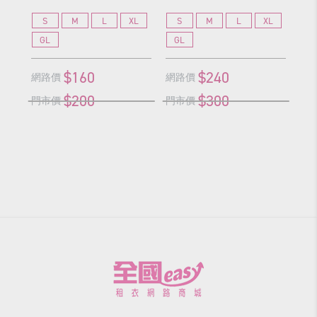
S
M
L
XL
S
M
L
XL
S
GL
GL
G
$160
$240
網路價
網路價
網
$200
$300
門市價
門市價
門