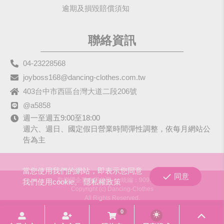
逾期及損毀賠償須知
聯絡資訊
04-23228568
joyboss168@dancing-clothes.com.tw
403台中市西區台灣大道二段206號
@a5858
週一至週五9:00至18:00
週六、週日、國定假日營業時間彈性調整，依每月網站公
告為主
當您使用我們的網站，即表示您同意
同意
歡樂國企業有限公司
統編：90979680
我們使用cookie。
隱私權政策
Copyright (c) Dancing-Clothes
All Rights Reserved.
0