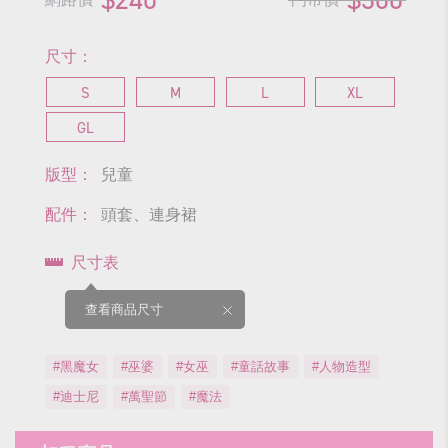
尺寸：
S
M
L
XL
GL
版型：
兒童
配件：
頭套、連身裙
尺寸表
查看商品尺寸
#黑魔女
#巫婆
#女巫
#童話故事
#人物造型
#迪士尼
#萬聖節
#魔法