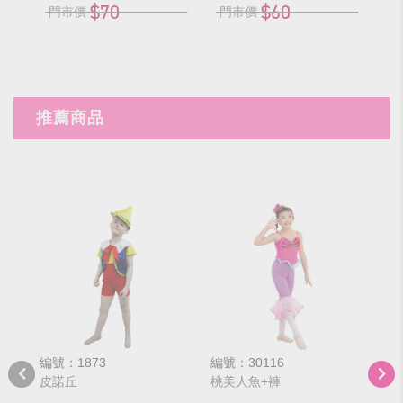
$70
$60
門市價
門市價
推薦商品
編號：1873
編號：30116
編號
皮諾丘
桃美人魚+褲
帥