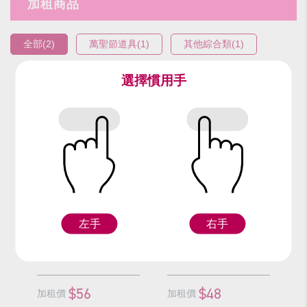
加租商品
全部(2)
萬聖節道具(1)
其他綜合類(1)
選擇慣用手
編號：9515
編號：92719
蝙蝠權杖
三折國王權杖
(紅)
左手
右手
Z
Z
$56
$48
加租價
加租價