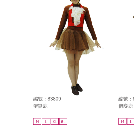
編號：83809
編號：8
聖誕鹿
俏麋鹿
M
L
XL
GL
M
L