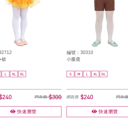
2712
編號：30310
+裙
小麋鹿
L
XL
GL
S
M
L
XL
GL
$240
$300
$240
門市價
網路價
門市
快速瀏覽
快速瀏覽