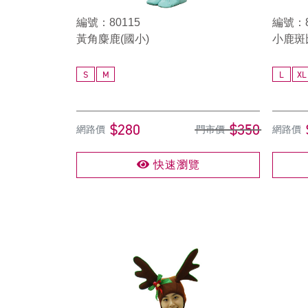
編號：80115
編號：8
黃角麋鹿(國小)
小鹿斑比
S
M
L
XL
$280
$350
網路價
門市價
網路價
快速瀏覽