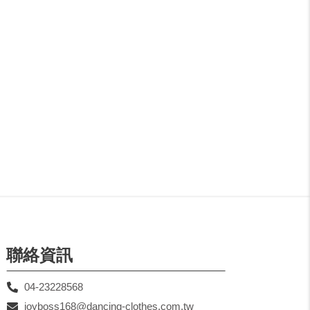
聯絡資訊
04-23228568
joyboss168@dancing-clothes.com.tw