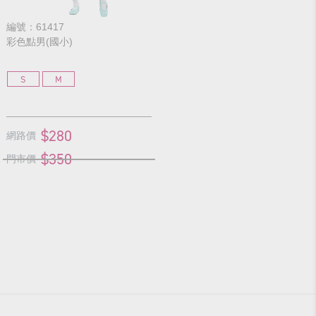
編號：61417
彩色點男(國小)
S
M
$280
網路價
$350
門市價