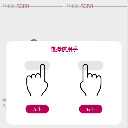
$300
$350
門市價
門市價
選擇慣用手
編號：60821
編號：60918
彩色球球男(國小)
甜甜女(國小)
左手
右手
S
M
L
S
M
L