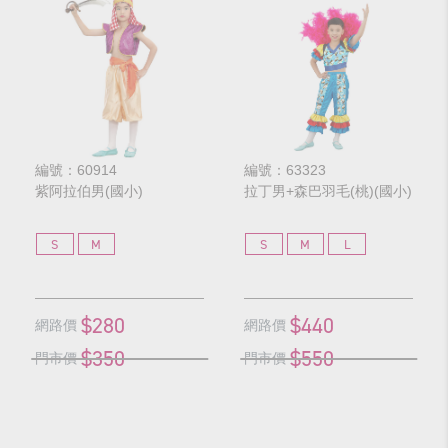
編號：60914
編號：63323
紫阿拉伯男(國小)
拉丁男+森巴羽毛(桃)(國小)
S
M
S
M
L
$280
$440
網路價
網路價
$350
$550
門市價
門市價