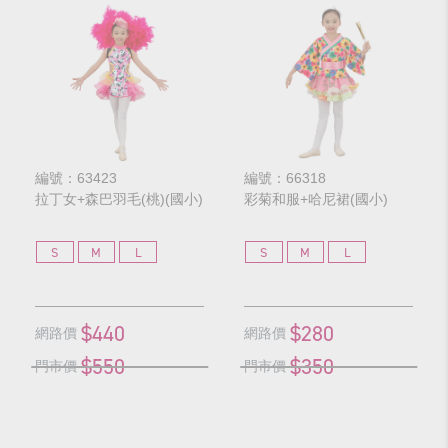
編號：63423
編號：66318
拉丁女+森巴羽毛(桃)(國小)
彩菊和服+哈尼裙(國小)
S
M
L
S
M
L
$440
$280
網路價
網路價
$550
$350
門市價
門市價