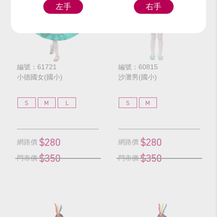
左手
右手
編號：61721
編號：60815
小德國女(國小)
沙灘男(國小)
S
M
L
S
M
$280
$280
網路價
網路價
$350
$350
門市價
門市價