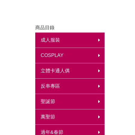
商品目錄
成人服裝
COSPLAY
立體卡通人偶
反串專區
聖誕節
萬聖節
過年&春節