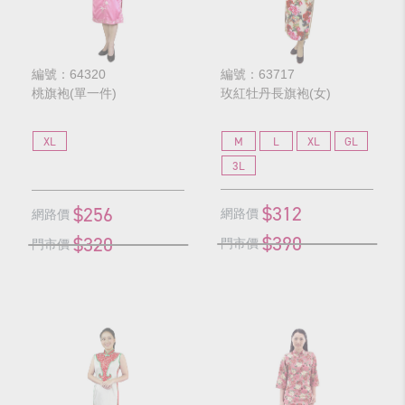
編號：64320
編號：63717
桃旗袍(單一件)
玫紅牡丹長旗袍(女)
XL
M
L
XL
GL
3L
$312
$256
網路價
網路價
$390
$320
門市價
門市價