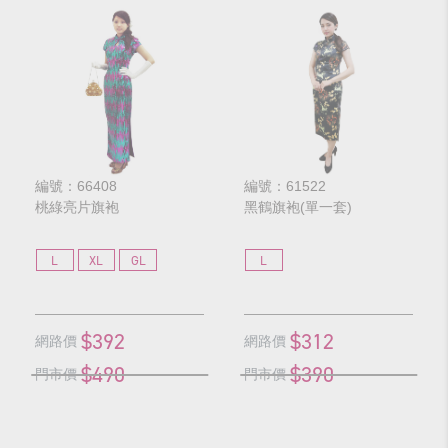
編號：66408
編號：61522
桃綠亮片旗袍
黑鶴旗袍(單一套)
L
XL
GL
L
$392
$312
網路價
網路價
$490
$390
門市價
門市價