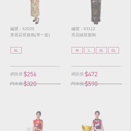
編號：62020
編號：63112
黃底花長旗袍(單一套)
亮花絨長旗袍
XL
M
L
XL
GL
$256
$472
網路價
網路價
$320
$590
門市價
門市價