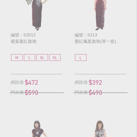
編號：63012
編號：6313
紫葉棗紅旗袍
棗紅楓葉旗袍(單一套)
M
L
XL
GL
L
$472
$392
網路價
網路價
$590
$490
門市價
門市價