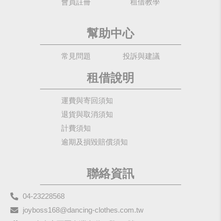
會員註冊
租借教學
幫助中心
常見問題
投訴與建議
租借說明
運費與寄回須知
退貨與取消須知
計費須知
逾期及損毀賠償須知
聯絡資訊
04-23228568
joyboss168@dancing-clothes.com.tw