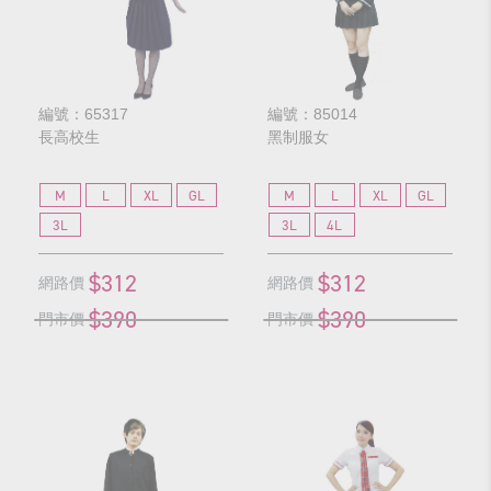
編號：65317
編號：85014
長高校生
黑制服女
M
L
XL
GL
M
L
XL
GL
3L
3L
4L
$312
$312
網路價
網路價
$390
$390
門市價
門市價