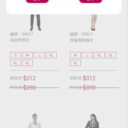
編號：64417
編號：62817
高校男學生
英倫風制服女
S
M
L
XL
M
L
XL
GL
GL
3L
3L
$312
$312
網路價
網路價
$390
$390
門市價
門市價