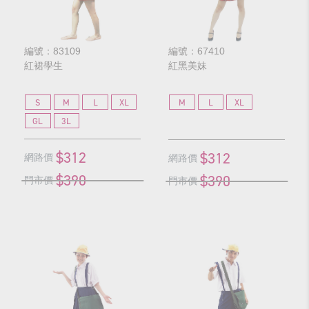
編號：83109
編號：67410
紅裙學生
紅黑美妹
S
M
L
XL
M
L
XL
GL
3L
$312
$312
網路價
網路價
$390
$390
門市價
門市價