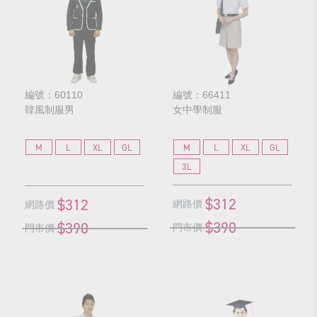
編號：60110
編號：66411
韓風制服男
女中學制服
M
L
XL
GL
M
L
XL
GL
3L
$312
$312
網路價
網路價
$390
$390
門市價
門市價