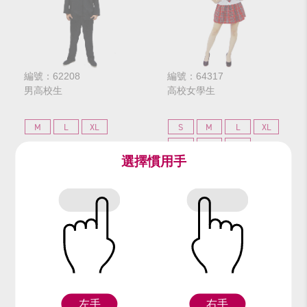
編號：62208
編號：64317
男高校生
高校女學生
M
L
XL
S
M
L
XL
GL
3L
4L
選擇慣用手
$312
$312
網路價
網路價
$390
$390
門市價
門市價
左手
右手