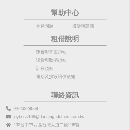
幫助中心
常見問題
投訴與建議
租借說明
運費與寄回須知
退貨與取消須知
計費須知
逾期及損毀賠償須知
聯絡資訊
04-23228568
joyboss168@dancing-clothes.com.tw
403台中市西區台灣大道二段206號