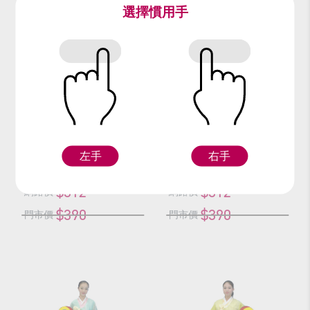
選擇慣用手
編號：63120
編號：63320
藍灰緞韓服
黃藍韓服(單一套)
L
XL
L
左手
右手
$312
$312
網路價
網路價
$390
$390
門市價
門市價